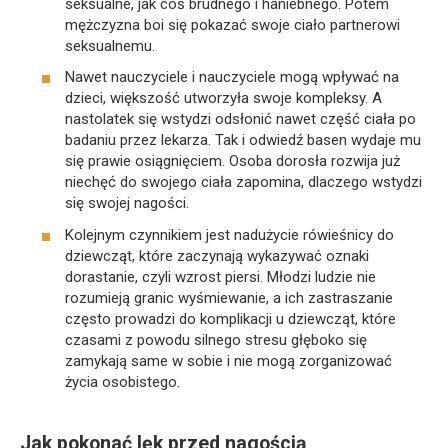
seksualne, jak coś brudnego i haniebnego. Potem
mężczyzna boi się pokazać swoje ciało partnerowi
seksualnemu.
Nawet nauczyciele i nauczyciele mogą wpływać na
dzieci, większość utworzyła swoje kompleksy. A
nastolatek się wstydzi odsłonić nawet część ciała po
badaniu przez lekarza. Tak i odwiedź basen wydaje mu
się prawie osiągnięciem. Osoba dorosła rozwija już
niechęć do swojego ciała zapomina, dlaczego wstydzi
się swojej nagości.
Kolejnym czynnikiem jest nadużycie rówieśnicy do
dziewcząt, które zaczynają wykazywać oznaki
dorastanie, czyli wzrost piersi. Młodzi ludzie nie
rozumieją granic wyśmiewanie, a ich zastraszanie
często prowadzi do komplikacji u dziewcząt, które
czasami z powodu silnego stresu głęboko się
zamykają same w sobie i nie mogą zorganizować
życia osobistego.
Jak pokonać lęk przed nagością