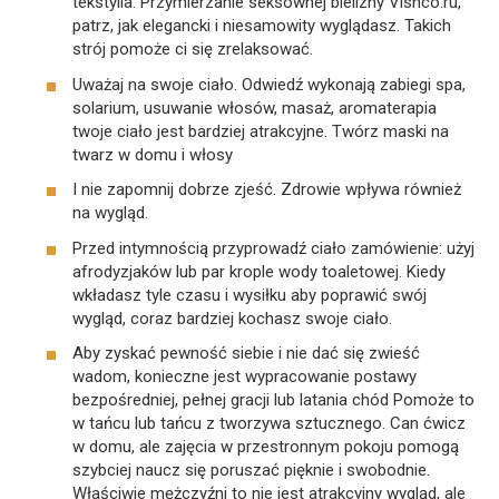
tekstylia. Przymierzanie seksownej bielizny Vishco.ru,
patrz, jak elegancki i niesamowity wyglądasz. Takich
strój pomoże ci się zrelaksować.
Uważaj na swoje ciało. Odwiedź wykonają zabiegi spa,
solarium, usuwanie włosów, masaż, aromaterapia
twoje ciało jest bardziej atrakcyjne. Twórz maski na
twarz w domu i włosy
I nie zapomnij dobrze zjeść. Zdrowie wpływa również
na wygląd.
Przed intymnością przyprowadź ciało zamówienie: użyj
afrodyzjaków lub par krople wody toaletowej. Kiedy
wkładasz tyle czasu i wysiłku aby poprawić swój
wygląd, coraz bardziej kochasz swoje ciało.
Aby zyskać pewność siebie i nie dać się zwieść
wadom, konieczne jest wypracowanie postawy
bezpośredniej, pełnej gracji lub latania chód Pomoże to
w tańcu lub tańcu z tworzywa sztucznego. Can ćwicz
w domu, ale zajęcia w przestronnym pokoju pomogą
szybciej naucz się poruszać pięknie i swobodnie.
Właściwie mężczyźni to nie jest atrakcyjny wygląd, ale