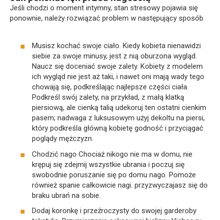
Jeśli chodzi o moment intymny, stan stresowy pojawia się
ponownie, należy rozwiązać problem w następujący sposób.
Musisz kochać swoje ciało. Kiedy kobieta nienawidzi
siebie za swoje minusy, jest z nią oburzona wygląd.
Naucz się doceniać swoje zalety. Kobiety z modelem
ich wygląd nie jest aż taki, i nawet oni mają wady tego
chowają się, podkreślając najlepsze części ciała.
Podkreśl swój zalety, na przykład, z małą klatką
piersiową, ale cienką talią udekoruj ten ostatni cienkim
pasem; nadwaga z luksusowym użyj dekoltu na piersi,
który podkreśla główną kobietę godność i przyciągać
poglądy mężczyzn.
Chodzić nago Chociaż nikogo nie ma w domu, nie
krępuj się zdejmij wszystkie ubrania i poczuj się
swobodnie poruszanie się po domu nago. Pomoże
również spanie całkowicie nagi. przyzwyczajasz się do
braku ubrań na sobie.
Dodaj koronkę i przeźroczysty do swojej garderoby