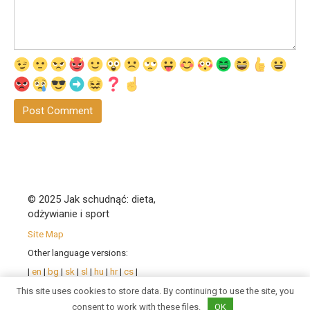
© 2025 Jak schudnąć: dieta,
odżywianie i sport
Site Map
Other language versions:
|
en
|
bg
|
sk
|
sl
|
hu
|
hr
|
cs
|
pl
|
ro
| |
sr
|
uk
|
fr
|
de
|
pt
|
This site uses cookies to store data. By continuing to use the site, you
es
|
it
|
consent to work with these files.
OK